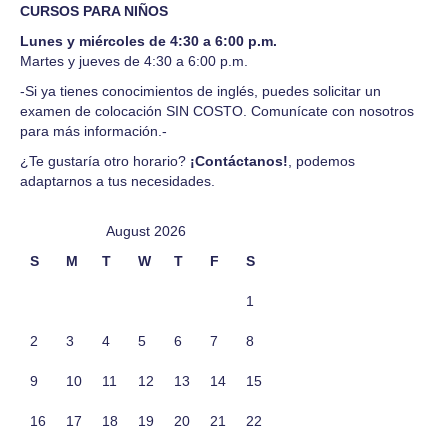
CURSOS PARA NIÑOS
Lunes y miércoles de 4:30 a 6:00 p.m.
Martes y jueves de 4:30 a 6:00 p.m.
-Si ya tienes conocimientos de inglés, puedes solicitar un
examen de colocación SIN COSTO. Comunícate con nosotros
para más información.-
¿Te gustaría otro horario?
¡Contáctanos!
, podemos
adaptarnos a tus necesidades.
August 2026
S
M
T
W
T
F
S
1
2
3
4
5
6
7
8
9
10
11
12
13
14
15
16
17
18
19
20
21
22