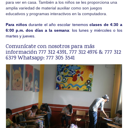
Sabatinos Jóvenes/Adultos
para ver en casa. También a los niños se les proporciona una
amplia variedad de material auxiliar como son juegos
SUMMER COURSE FPR BEGINNERS
educativos y programas interactivos en la computadora.
(CURSO PARA ADOLESCENTES)
Para niños
durante el año escolar tenemos
clases de 4:30 a
Teacher´s Diploma Course & TKT
6:00 p.m. dos días a la semana
: los lunes y miércoles o los
martes y jueves.
TEACHER´S DIPLOMA COURSE & TKT
Comunícate con nosotros para más
información 777 312 4391, 777 312 4976 & 777 312
Teach English
6379 Whatsapp: 777 305 3541
Especiales
Conversación
Clases Particulares
NOT FOUND
Empresas
Reconocimientos