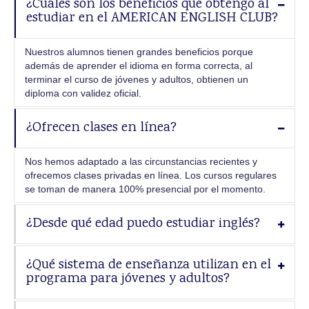
Sabatinos Jóvenes/Adultos
¿Cuáles son los beneficios que obtengo al
estudiar en el AMERICAN ENGLISH CLUB?
SUMMER COURSE FPR BEGINNERS
(CURSO PARA ADOLESCENTES)
Nuestros alumnos tienen grandes beneficios porque
además de aprender el idioma en forma correcta, al
Teacher´s Diploma Course & TKT
terminar el curso de jóvenes y adultos, obtienen un
diploma con validez oficial.
TEACHER´S DIPLOMA COURSE & TKT
¿Ofrecen clases en línea?
Teach English
Especiales
Nos hemos adaptado a las circunstancias recientes y
ofrecemos clases privadas en línea. Los cursos regulares
Conversación
se toman de manera 100% presencial por el momento.
Clases Particulares
¿Desde qué edad puedo estudiar inglés?
NOT FOUND
¿Qué sistema de enseñanza utilizan en el
Empresas
programa para jóvenes y adultos?
Reconocimientos